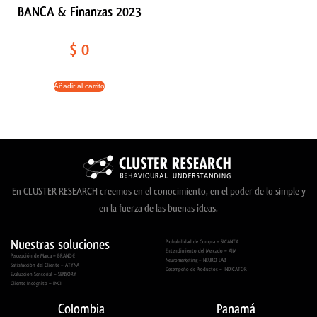
BANCA & Finanzas 2023
$
0
Añadir al carrito
En CLUSTER RESEARCH creemos en el conocimiento, en el poder de lo simple y
en la fuerza de las buenas ideas.
Nuestras soluciones
Probabilidad de Compra – SICANTA
Entendimiento del Mercado – AIM
Percepción de Marca – BRAND-E
Neuromarketing – NEURO LAB
Satisfacción del Cliente – ATYNA
Desempeño de Productos – INDICATOR
Evaluación Sensorial – SENSORY
Cliente Incógnito – INCI
Colombia
Panamá