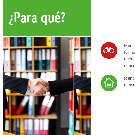
¿Para qué?
Monit
fórmu
user,
cons
Ident
consu