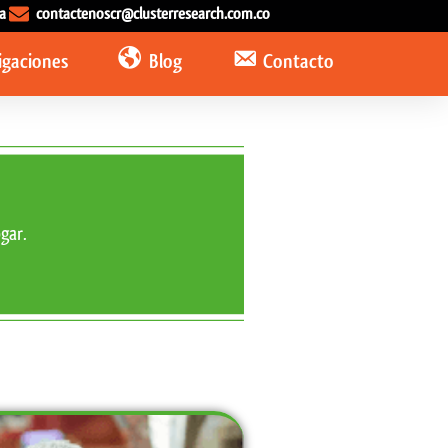
a
contactenoscr@clusterresearch.com.co
igaciones
Blog
Contacto
gar.