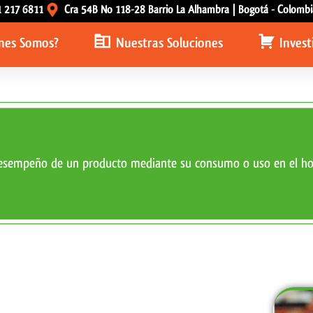
1 217 6811
Cra 54B No 118-28 Barrio La Alhambra | Bogotá - Colombi
nes Somos?
Nuestras Soluciones
Invest
esempeño de un producto mediante su consumo o uso en el ho