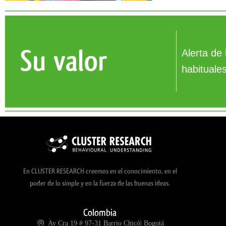
Su valor
Alerta de
habituale
En CLUSTER RESEARCH creemos en el conocimiento, en el
poder de lo simple y en la fuerza de las buenas ideas.
Colombia
Av Cra 19 # 97-31 Barrio Chicó| Bogotá