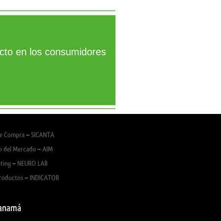
ucto en los consumidores
de Compra – SICANTA
o del Mercado – AIM
ting – NEURO LAB
roductos – INDICATOR
anamá