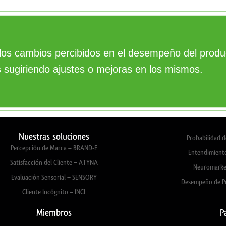
 los cambios percibidos en el desempeño del prod
s sugiriendo ajustes o mejoras en los mismos.
Nuestras soluciones
Probabilidad 
Percepción de Marca – BRAND-E
Entendimient
Satisfacción del Cliente – ATYNA
Neuromarke
Evaluación Sensorial – SENSORY
Desempeño de P
Cliente Incógnito – INCI
Miembros
P