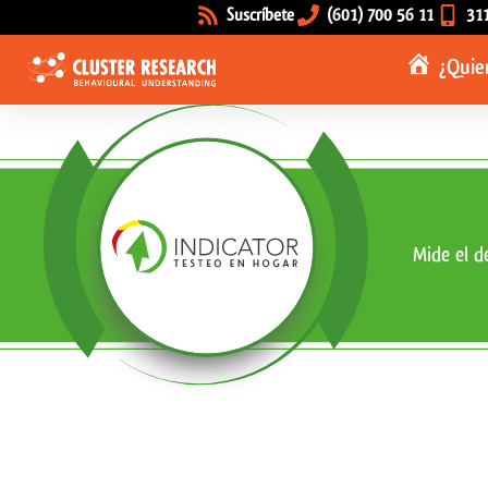
Suscríbete
(601) 700 56 11
31
¿Quie
Mide el d