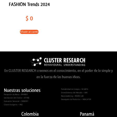
FASHION Trends 2024
$
0
Añadir al carrito
En CLUSTER RESEARCH creemos en el conocimiento, en el poder de lo simple y
en la fuerza de las buenas ideas.
Nuestras soluciones
Probabilidad de Compra – SICANTA
Entendimiento del Mercado – AIM
Percepción de Marca – BRAND-E
Neuromarketing – NEURO LAB
Satisfacción del Cliente – ATYNA
Desempeño de Productos – INDICATOR
Evaluación Sensorial – SENSORY
Cliente Incógnito – INCI
Colombia
Panamá