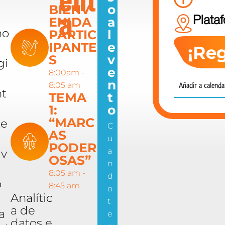
ent
BIENV
o
ENIDA
a
a
Plata
mo
PARTIC
l
IPANTE
e
S
v
gi
e
8:00am -
n
8:05 am
Añadir a calenda
t
TEMA
t
1:
o
“MARC
te
C
AS
u
PODER
a
iv
OSAS”
n
8:05 am -
d
o
8:45 am
o
Analític
t
a de
a
e
datos e