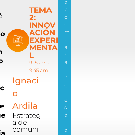
a
TEMA
Z
ó
2:
o
INNOV
o
ACIÓN
m
io
EXPERI
p
MENTA
a
n
L
r
o
a
9:15 am -
a
i
9:45 am
n
Ignaci
g
ic
o
r
e
Ardila
 e
s
ge
Estrateg
a
a de
r
comuni
a
ia