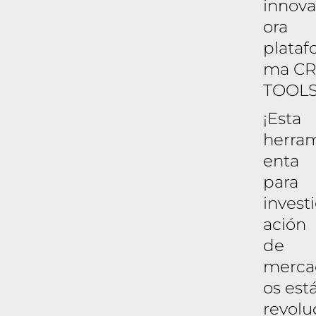
innov
ora
plataf
ma C
TOOLS
¡Esta
herra
enta
para
invest
ación
de
merca
os est
revolu