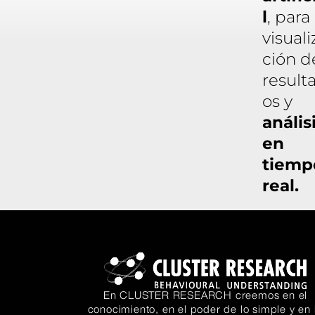
l
, para 
visuali
ción d
result
os y
anális
en
tiemp
real.
En CLUSTER RESEARCH creemos en el
conocimiento, en el poder de lo simple y en 