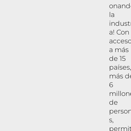
onand
la
indust
a! Con
acces
a más
de 15
países,
más d
6
millon
de
perso
s,
permi