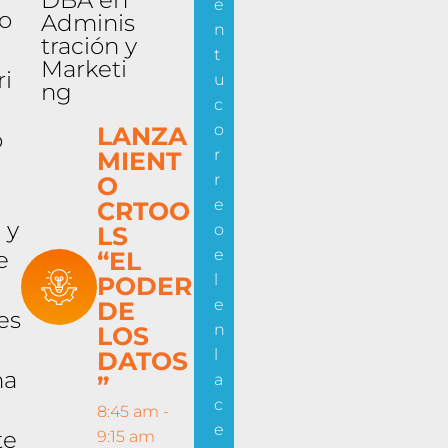
DBA en
e
o
Adminis
n
tración y
t
Marketi
ri
u
ng
c
o
LANZA
o
r
MIENT
r
O
e
CRTOO
 y
o
LS
e
e
“EL
l
PODER
e
DE
es
n
LOS
l
DATOS
na
a
”
c
8:45 am -
e
te
9:15 am