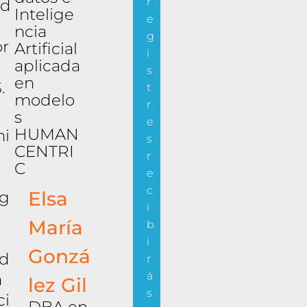
r
ad
Intelige
e
ncia
g
or
Artificial
i
aplicada
R
s
en
.
t
modelo
r
s
e
HUMAN
mi
s
CENTRI
r
C
e
c
Elsa
ig
i
María
b
i
Gonzá
d
r
á
á
lez Gil
s
ci