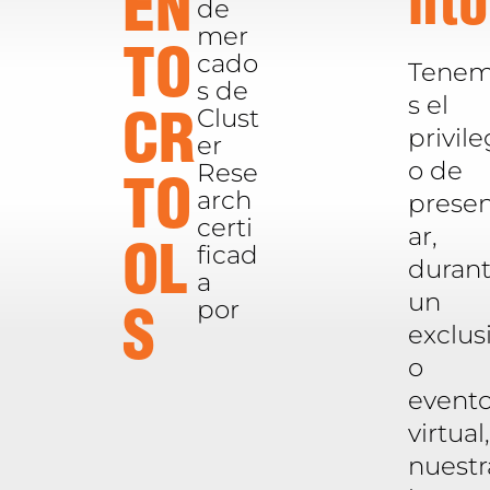
nto
EN
de
mer
TO
cado
Tene
s de
s el
Clust
CR
privile
er
o de
Rese
TO
arch
presen
certi
ar,
ficad
OL
duran
a
un
por
S
exclus
o
event
virtual,
nuestr