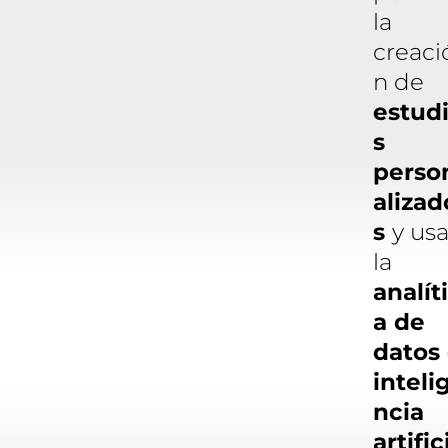
la
creaci
n de
estud
s
perso
alizad
s
y us
la
analít
a de
datos
inteli
ncia
artific