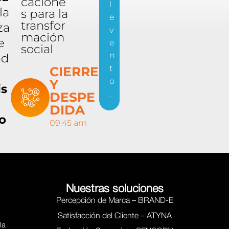
cacione
l
la
s para la
e
transfor
za
v
mación
e
e
social
n
ad
t
CIERRE
o
Y
is
.
DESPE
DIDA
o
09:45 am
Nuestras soluciones
Percepción de Marca – BRAND-E
Satisfacción del Cliente – ATYNA
la