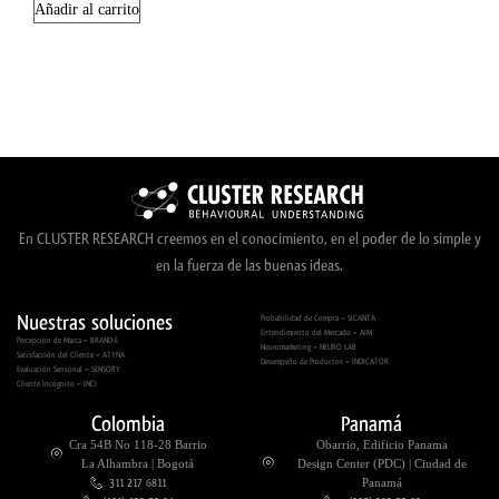
Añadir al carrito
En CLUSTER RESEARCH creemos en el conocimiento, en el poder de lo simple y
en la fuerza de las buenas ideas.
Nuestras soluciones
Probabilidad de Compra – SICANTA
Entendimiento del Mercado – AIM
Percepción de Marca – BRAND-E
Neuromarketing – NEURO LAB
Satisfacción del Cliente – ATYNA
Desempeño de Productos – INDICATOR
Evaluación Sensorial – SENSORY
Cliente Incógnito – INCI
Colombia
Panamá
Cra 54B No 118-28 Barrio
Obarrio, Edificio Panama
La Alhambra | Bogotá
Design Center (PDC) | Ciudad de
311 217 6811
Panamá