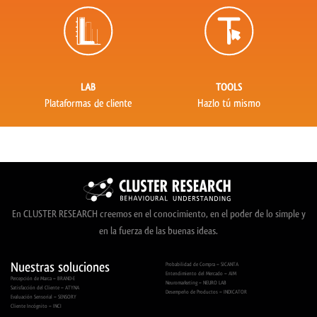
LAB
TOOLS
Plataformas de cliente
Hazlo tú mismo
En CLUSTER RESEARCH creemos en el conocimiento, en el poder de lo simple y
en la fuerza de las buenas ideas.
Nuestras soluciones
Probabilidad de Compra – SICANTA
Entendimiento del Mercado – AIM
Percepción de Marca – BRAND-E
Neuromarketing – NEURO LAB
Satisfacción del Cliente – ATYNA
Desempeño de Productos – INDICATOR
Evaluación Sensorial – SENSORY
Cliente Incógnito – INCI