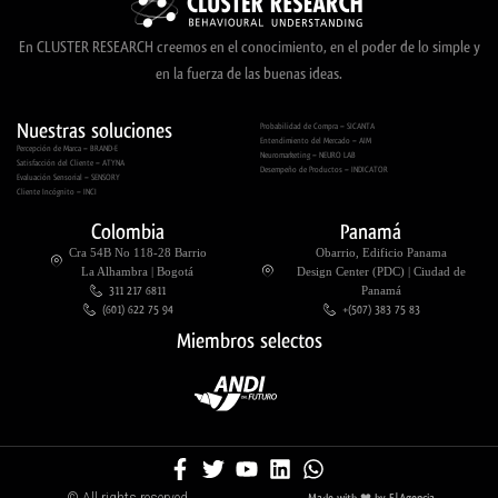
En CLUSTER RESEARCH creemos en el conocimiento, en el poder de lo simple y
en la fuerza de las buenas ideas.
Nuestras soluciones
Probabilidad de Compra – SICANTA
Entendimiento del Mercado – AIM
Percepción de Marca – BRAND-E
Neuromarketing – NEURO LAB
Satisfacción del Cliente – ATYNA
Desempeño de Productos – INDICATOR
Evaluación Sensorial – SENSORY
Cliente Incógnito – INCI
Colombia
Panamá
Cra 54B No 118-28 Barrio
Obarrio, Edificio Panama
La Alhambra | Bogotá
Design Center (PDC) | Ciudad de
311 217 6811
Panamá
(601) 622 75 94
+(507) 383 75 83
Miembros selectos