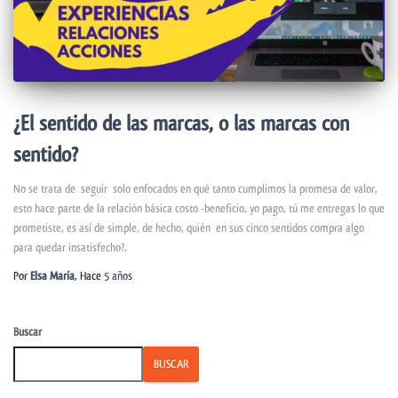
¿El sentido de las marcas, o las marcas con
sentido?
No se trata de seguir solo enfocados en qué tanto cumplimos la promesa de valor,
esto hace parte de la relación básica costo -beneficio, yo pago, tú me entregas lo que
prometiste, es así de simple, de hecho, quién en sus cinco sentidos compra algo
para quedar insatisfecho?.
Por
Elsa María
, Hace
5 años
Buscar
BUSCAR