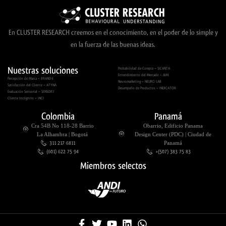
En CLUSTER RESEARCH creemos en el conocimiento, en el poder de lo simple y
en la fuerza de las buenas ideas.
Nuestras soluciones
Probabilidad de Compra – SICANTA
Entendimiento del Mercado – AIM
Percepción de Marca – BRAND-E
Neuromarketing – NEURO LAB
Satisfacción del Cliente – ATYNA
Desempeño de Productos – INDICATOR
Evaluación Sensorial – SENSORY
Cliente Incógnito – INCI
Colombia
Panamá
Cra 54B No 118-28 Barrio
Obarrio, Edificio Panama
La Alhambra | Bogotá
Design Center (PDC) | Ciudad de
311 217 6811
Panamá
(601) 622 75 94
+(507) 383 75 83
Miembros selectos