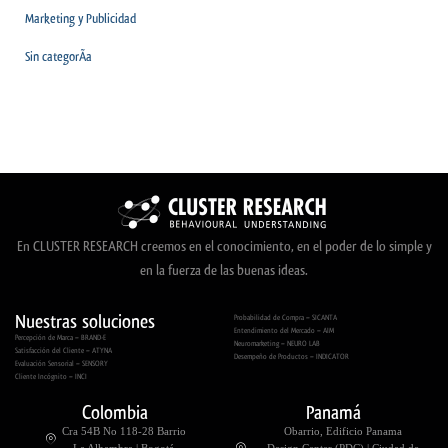
Marketing y Publicidad
Sin categorÃ­a
En CLUSTER RESEARCH creemos en el conocimiento, en el poder de lo simple y
en la fuerza de las buenas ideas.
Nuestras soluciones
Probabilidad de Compra – SICANTA
Entendimiento del Mercado – AIM
Percepción de Marca – BRAND-E
Neuromarketing – NEURO LAB
Satisfacción del Cliente – ATYNA
Desempeño de Productos – INDICATOR
Evaluación Sensorial – SENSORY
Cliente Incógnito – INCI
Colombia
Panamá
Cra 54B No 118-28 Barrio
Obarrio, Edificio Panama
La Alhambra | Bogotá
Design Center (PDC) | Ciudad de