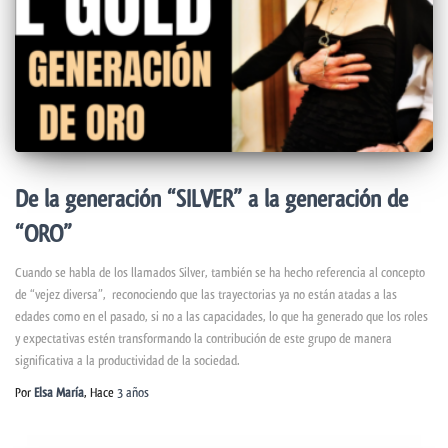
De la generación “SILVER” a la generación de
“ORO”
Cuando se habla de los llamados Silver, también se ha hecho referencia al concepto
de “vejez diversa”, reconociendo que las trayectorias ya no están atadas a las
edades como en el pasado, si no a las capacidades, lo que ha generado que los roles
y expectativas estén transformando la contribución de este grupo de manera
significativa a la productividad de la sociedad.
Por
Elsa María
, Hace
3 años