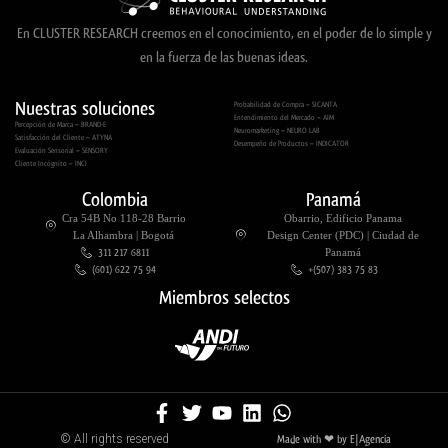
En CLUSTER RESEARCH creemos en el conocimiento, en el poder de lo simple y
en la fuerza de las buenas ideas.
Nuestras soluciones
Probabilidad de Compra – SICANTA
Entendimiento del Mercado – AIM
Percepción de Marca – BRAND-E
Neuromarketing – NEURO LAB
Satisfacción del Cliente – ATYNA
Desempeño de Productos – INDICATOR
Evaluación Sensorial – SENSORY
Cliente Incógnito – INCI
Colombia
Panamá
Cra 54B No 118-28 Barrio
Obarrio, Edificio Panama
La Alhambra | Bogotá
Design Center (PDC) | Ciudad de
311 217 6811
Panamá
(601) 622 75 94
+(507) 383 75 83
Miembros selectos
Made with ❤ by E|Agencia
© All rights reserved