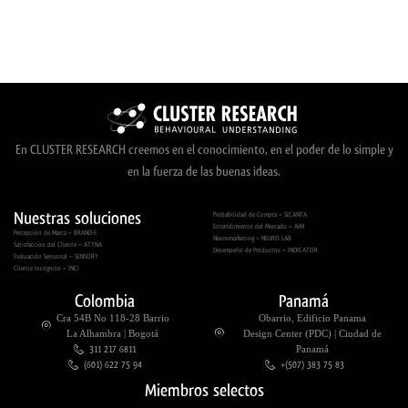
En CLUSTER RESEARCH creemos en el conocimiento, en el poder de lo simple y
en la fuerza de las buenas ideas.
Nuestras soluciones
Probabilidad de Compra – SICANTA
Entendimiento del Mercado – AIM
Percepción de Marca – BRAND-E
Neuromarketing – NEURO LAB
Satisfacción del Cliente – ATYNA
Desempeño de Productos – INDICATOR
Evaluación Sensorial – SENSORY
Cliente Incógnito – INCI
Colombia
Panamá
Cra 54B No 118-28 Barrio
Obarrio, Edificio Panama
La Alhambra | Bogotá
Design Center (PDC) | Ciudad de
311 217 6811
Panamá
(601) 622 75 94
+(507) 383 75 83
Miembros selectos