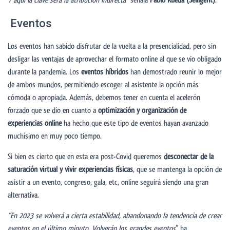
Y aquí la clave será la atribución indirecta
” señala
Pablo Rueda (Selligent)
.
Eventos
Los eventos han sabido disfrutar de la vuelta a la presencialidad, pero sin
desligar las ventajas de aprovechar el formato online al que se vio obligado
durante la pandemia. Los
eventos híbridos
han demostrado reunir lo mejor
de ambos mundos, permitiendo escoger al asistente la opción más
cómoda o apropiada. Además, debemos tener en cuenta el acelerón
forzado que se dio en cuanto a
optimizaci
ó
n y organizaci
ó
n de
experiencias online
ha hecho que este tipo de eventos hayan avanzado
muchísimo en muy poco tiempo.
Si bien es cierto que en esta era post-Covid queremos
desconectar de la
saturación virtual y vivir experiencias físicas
, que se mantenga la opción de
asistir a un evento, congreso, gala, etc, online seguirá siendo una gran
alternativa.
“En 2023 se volverá a cierta estabilidad, abandonando la tendencia de crear
eventos en el último minuto. Volverán los grandes eventos
” ha