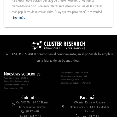
Para esta nueva edición del blog de Cluster Research, nos hemos
planteado una discusión muy interesante derivada de una de las frases
más populares de nuestras vidas: “Hay que ver para creer” Y es verdad,
Leer más
En CLUSTER RESEARCH creemos en el conocimiento, en el poder de lo simple y
en la fuerza de las buenas ideas.
Nuestras soluciones
Probabilidad de Compra – SICANTA
Entendimiento del Mercado – AIM
Percepción de Marca – BRAND-E
Neuromarketing – NEURO LAB
Satisfacción del Cliente – ATYNA
Desempeño de Productos – INDICATOR
Evaluación Sensorial – SENSORY
Cliente Incógnito – INCI
Colombia
Panamá
Cra 54B No 118-28 Barrio
Obarrio, Edificio Panama
La Alhambra | Bogotá
Design Center (PDC) | Ciudad de
311 217 6811
Panamá
(601) 622 75 94
+(507) 383 75 83