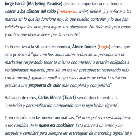
Jorge García (Marketing Paradise)
destaca la importancia que tendrá
«
sacar a los clientes del ruido
(
metaverso
, web3, BeReal…) y enfocar a las
marcas en lo que les funciona hoy, lo que pueden controlar y lo que han
validado que les sirve para lograr sus objetivos
«.
No todo vale para todos
y no hay que dejarse llevar por la corriente”.
En lo relativo a la situación económica,
Álvaro Gómez (
Elogia
)
afirma que
esta provocará “
que muchos anunciantes reduzcan su presupuesto de
marketing (esperando tener lo mismo con menos) o estarán obligados a
rentabilidades mayores, pero sin un mayor presupuesto (esperando más
con lo mismo). ganarán aquellas agencias capaces de evitar la rotación
gracias a una
propuesta de valor
m
á
s completa y competitiva
”
Hablando de retos,
Carlos Molina (Tidart)
señala directamente a la
“
medición y personalización cumpliendo con la legislación vigente
”.
Y, en relación con las nuevas normativas, “
el principal reto será adaptarse
a los cambios de la
nueva era cookieless
. Esta marcará un antes y un
después y cambiará para siempre las estrategias de marketing digital tal y