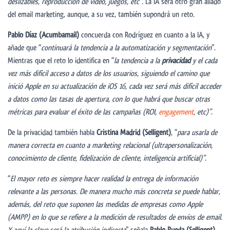
deslizables, reproducción de vídeo, juegos, etc”.
La IA será otro gran aliado
del email marketing, aunque, a su vez, también supondrá un reto.
Pablo Díaz (Acumbamail)
concuerda con Rodríguez en cuanto a la IA, y
añade que “
continuará la tendencia a la automatización y segmentación
”.
Mientras que el reto lo identifica en “
la tendencia a la
privacidad
y el cada
vez m
á
s dif
í
cil acceso a datos de los usuarios, siguiendo el camino que
inici
ó
Apple en su actualizaci
ó
n de iOS 16, cada vez ser
á
m
á
s dif
í
cil acceder
a datos como las tasas de apertura, con lo que habrá que buscar otras
métricas para evaluar el éxito de las campañas (ROI,
engagement
, etc)”
.
De la privacidad también habla
Cristina Madrid (Selligent)
, “
para usarla de
manera correcta en cuanto a marketing relacional (ultrapersonalización,
conocimiento de cliente, fidelización de cliente, inteligencia artificial)”
.
“
El mayor reto es siempre hacer realidad la entrega de información
relevante a las personas. De manera mucho más concreta se puede hablar,
además, del reto que suponen las medidas de empresas como Apple
(AMPP) en lo que se refiere a la medición de resultados de envíos de email.