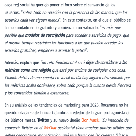
cada red social ha querido poner el foco sobre el cansancio de los
usuarios, “
sobre todo en relación con la presencia de las marcas, que los
usuarios cada vez siguen menos
”. En este contexto, en el que el público se
ha acomodado en lo gratuito y comienza a no valorarlo, “
es más que
posible que
modelos de suscripción
para acceder a servicios de pago, que
al mismo tiempo restrinjan las funciones a las que pueden acceder los
usuarios gratuitos, empiecen a asomar la patica
”.
Además, explica que
“
un reto fundamental ser
á
dejar de considerar a las
métricas como una religión
que est
á
por encima de cualquier otra cosa.
Cuando detr
á
s de una cuenta en social media hay alguien obsesionado por
las m
é
tricas acaba not
á
ndose, sobre todo porque la cuenta pierde frescura
y los contenidos tienden a estancarse.
En su análisis de las tendencias de marketing para 2023, Rocamora no ha
querido olvidarse de la incertidumbre alrededor de la gran protagonista de
los últimos meses,
Twitter
y su nuevo dueño
Elon Musk
:
“Su intención de
convertir Twitter en el
WeChat
occidental tiene muchos puntos d
é
biles que
deben concretarse: monetizaci
ó
n, qu
é
va a hacer con las cuentas falsas y